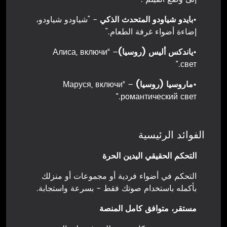
•
بايدو شياودو المتحدث الذكي
- "شياودو شياودو،
إضاءة أضواء غرفة الطعام."
•
ياندكس أليس (روسيا)
– “Алиса, включи
свет.”
•
ماروسيا (روسيا)
– “Маруся, включи
романтический свет.”
الفوائد الرئيسية
التحكم الحقيقي اليدين الحرة
التحكم في أضواء فردية أو مجموعات أو منزلك
بأكمله باستخدام صوتك فقط - بسرعة واستجابة.
مستقر، متوافق كامل المنصة