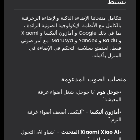
بسيط
تتكامل منتجاتنا الإضاءة الذكية والإضاءة الزخرفية
بالكامل مع الأنظمة الإيكولوجية الصوتية الرائدة ،
بما في ذلك Google و أمازون أليكسا و Xiaomi
و Baidu و Yandex و Marusya. مع أمر صوتي
فقط، استمتع بسلاسة التحكم في الإضاءة في
المنزل بأكمله.
منصات الصوت المدعومة
•
جوجل هوم
"يا جوجل، شغل أضواء غرفة
المعيشة".
•
أمازون أليكسا
- "أليكسا، أضعف أضواء غرفة
النوم."
•
Xiaomi Xiao AI المتحدث
- "شياو AI، التحول
إلى وضع الفيلم".