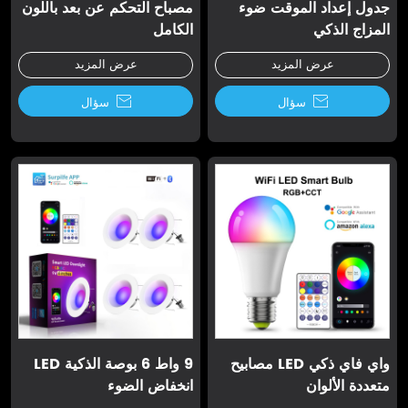
جدول إعداد الموقت ضوء
مصباح التحكم عن بعد باللون
المزاج الذكي
الكامل
عرض المزيد
عرض المزيد

سؤال

سؤال
واي فاي ذكي LED مصابيح
9 واط 6 بوصة الذكية LED
متعددة الألوان
انخفاض الضوء