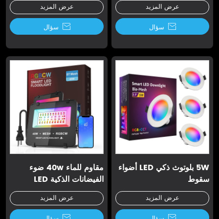
عرض المزيد
عرض المزيد

سؤال

سؤال
5W بلوتوث ذكي LED أضواء
مقاوم للماء 40w ضوء
سقوط
الفيضانات الذكية LED
عرض المزيد
عرض المزيد

سؤال

سؤال