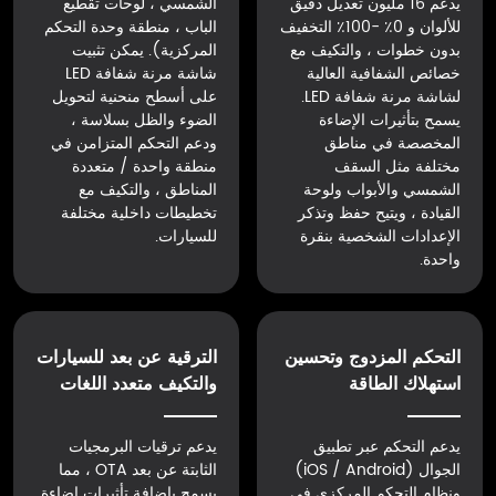
يدعم 16 مليون تعديل دقيق
الشمسي ، لوحات تقطيع
للألوان و 0٪ -100٪ التخفيف
الباب ، منطقة وحدة التحكم
بدون خطوات ، والتكيف مع
المركزية). يمكن تثبيت
خصائص الشفافية العالية
شاشة مرنة شفافة LED
لشاشة مرنة شفافة LED.
على أسطح منحنية لتحويل
يسمح بتأثيرات الإضاءة
الضوء والظل بسلاسة ،
المخصصة في مناطق
ودعم التحكم المتزامن في
مختلفة مثل السقف
منطقة واحدة / متعددة
الشمسي والأبواب ولوحة
المناطق ، والتكيف مع
القيادة ، ويتيح حفظ وتذكر
تخطيطات داخلية مختلفة
الإعدادات الشخصية بنقرة
للسيارات.
واحدة.
التحكم المزدوج وتحسين
الترقية عن بعد للسيارات
استهلاك الطاقة
والتكيف متعدد اللغات
يدعم التحكم عبر تطبيق
يدعم ترقيات البرمجيات
الجوال (iOS / Android)
الثابتة عن بعد OTA ، مما
ونظام التحكم المركزي في
يسمح بإضافة تأثيرات إضاءة