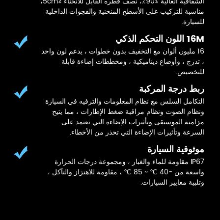
الشفافية العالية ≥90٪، نصف قطره القابل للانحناء ≤5cm،
مناسبة للتركيب على الأسطح المنحنية والفجوات الداخلية
للسيارة.
16M اللون التحكم الذكي
16 مليون ألوان مع التخفيف بدون خطوات ، يدعم لون واحد
، تدرج ، وأوضاع ديناميكية ، ومخططات إضاءة قابلة
للتخصيص.
ربط درجة المركبة
التكامل السلس مع نظام المعلومات والترفيه في السيارة
ونظام الصوت ونظام مراقبة ضغط الإطارات ، مما يتيح
مزامنة الموسيقى وتأثيرات الإضاءة التي تعتمد على
السرعة وتأثيرات الإضاءة التي تحذر من الأخطاء.
موثوقية السيارة
IP67 مقاومة للماء والغبار ، ومجموعة درجات الحرارة
واسعة من -40 ℃ ~ 85 ℃ ، مقاومة للاهتزاز والتآكل ،
وتلبية معايير السيارات.