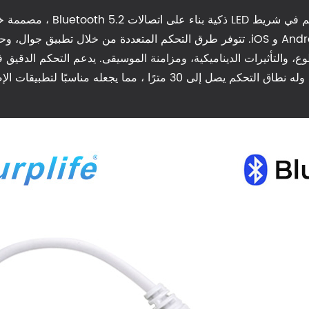
مختلف رقائق IC السائدة ومتوافق مع أنظمة Android و iOS. تتوفر طرق التحكم المتعددة
طاقة DC منخفضة الجهد ، ويقدم اتصال مستقر ، وله نطاق التحكم يصل إلى 30 