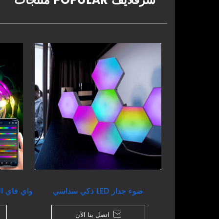
سرفلايف POPULAR منتجات
ضوء جدار LED ذكي سداسي
واي فاي ال

اتصل بنا الآن