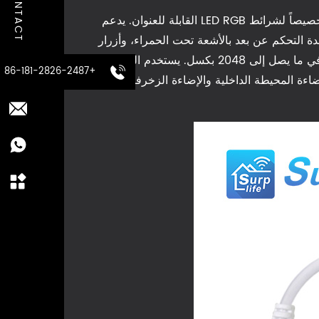
CONTACT
وحدة التحكم في ضوء LED بلوتوث هي وحدة تحكم في شريط LED ذكية بناء على اتصالات Bluetooth 5.2 ، مصممة خصيصاً لشرائط LED RGB القابلة للعنوان. يدعم
 من خلال تطبيق جوال، وحدة التحكم عن بعد بالأشعة تحت الحمراء، وأزرار
على الجهاز، مما يسمح بتبديل الألوان، وضبط سطوع، والتأثيرات الديناميكية، ومزامنة الموسيقى. يدعم التحكم الدقيق في ما يصل إلى 2048 بكسل. يستخدم المنتج
+86-181-2826-2487
مترًا ، مما يجعله مناسبًا لتطبيقات الإضاءة المحيطة الداخلية والإضاءة الزخرفية