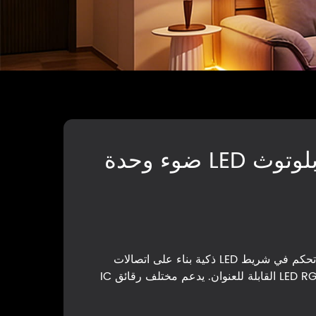
التحكم عن بعد الذكي بلوتوث LED ضوء وحدة
وحدة التحكم في ضوء LED بلوتوث هي وحدة تحكم في شريط LED ذكية بناء على اتصالات
Bluetooth 5.2 ، مصممة خصيصاً لشرائط LED RGB القابلة للعنوان. يدعم مختلف رقائق IC