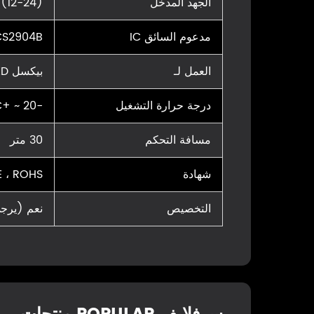
الجهد المدخل
DC (12-24) 
مدعوم السائق IC
UCS2904B
العمل لـ
بيكسل LED شريط
درجة حرارة التشغيل
-20 ~ +55°C
مسافة التحكم
30 متر
شهادة
E ، ROHS
التخصيص
نعم (يرجى