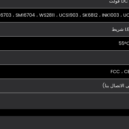
فولت
6703 ، SM16704 ، WS2811 ، UCS1903 ، SK6812 ، INK1003 ، 
FCC ، C
 الاتصال بنا)