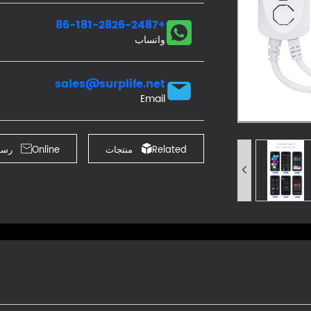
+86-181-2826-2487
واتساب
sales@surplife.net
Email
Related منتجات

Online رسالة

