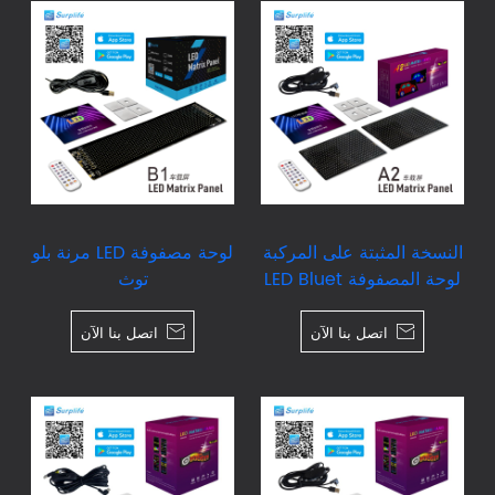
النسخة المثبتة على المركبة
لوحة مصفوفة LED مرنة بلو
لوحة المصفوفة LED Bluet
توث
ooth

اتصل بنا الآن

اتصل بنا الآن