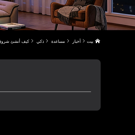
بيت
أخبار
مساعدة
ذكي
كيف أنشئ شروق




