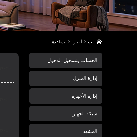
بيت
أخبار
مساعدة



الحساب وتسجيل الدخول
02-09
إدارة المنزل
إدارة الأجهزة
02-09
شبكة الجهاز
المشهد
02-09