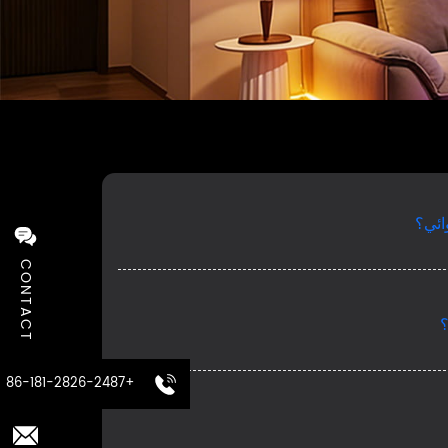
ائي؟
CONTACT
؟
+86-181-2826-2487