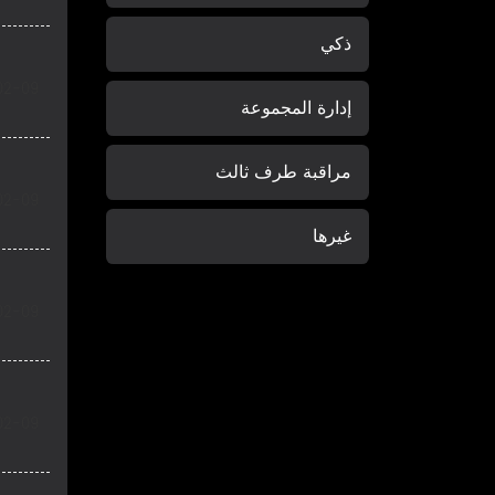
ذكي
02-09
إدارة المجموعة
مراقبة طرف ثالث
02-09
غيرها
02-09
02-09